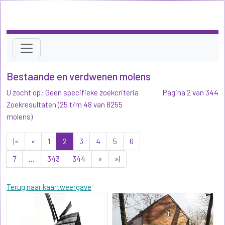
Bestaande en verdwenen molens
U zocht op: Geen specifieke zoekcriteria
Pagina 2 van 344
Zoekresultaten (25 t/m 48 van 8255
molens)
|«
«
1
2
3
4
5
6
7
...
343
344
»
»|
Terug naar kaartweergave