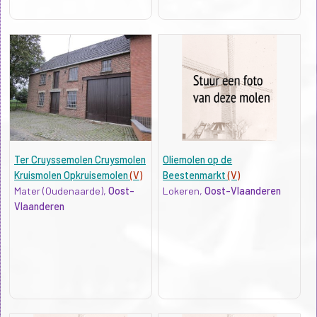
Ter Cruyssemolen Cruysmolen
Oliemolen op de
Kruismolen Opkruisemolen
(V)
Beestenmarkt
(V)
Mater (Oudenaarde),
Oost-
Lokeren,
Oost-Vlaanderen
Vlaanderen