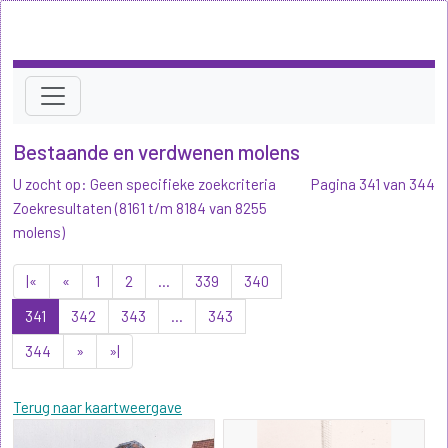
Bestaande en verdwenen molens
U zocht op: Geen specifieke zoekcriteria
Pagina 341 van 344
Zoekresultaten (8161 t/m 8184 van 8255
molens)
|«
«
1
2
...
339
340
341
342
343
...
343
344
»
»|
Terug naar kaartweergave