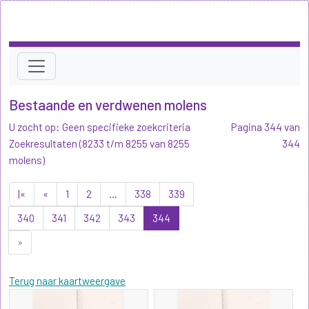
Bestaande en verdwenen molens
U zocht op: Geen specifieke zoekcriteria
Pagina 344 van
Zoekresultaten (8233 t/m 8255 van 8255
344
molens)
|«
«
1
2
...
338
339
340
341
342
343
344
»
Terug naar kaartweergave