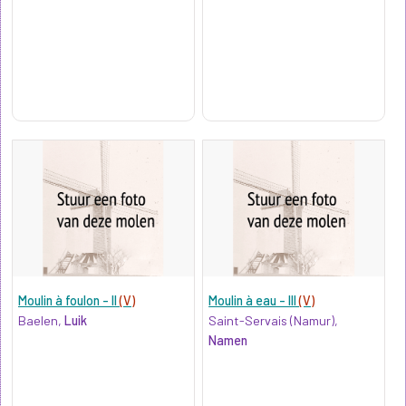
Moulin à foulon - II
(V)
Moulin à eau - III
(V)
Baelen,
Luik
Saint-Servais (Namur),
Namen