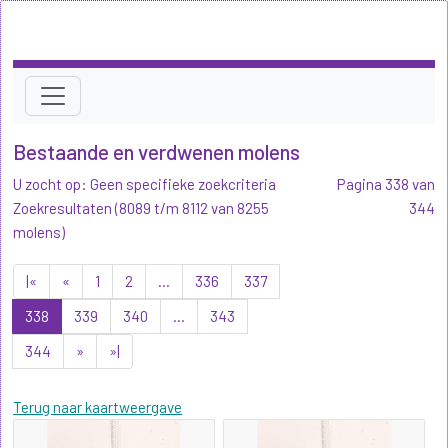
Bestaande en verdwenen molens
U zocht op: Geen specifieke zoekcriteria
Pagina 338 van
Zoekresultaten (8089 t/m 8112 van 8255
344
molens)
|«
«
1
2
...
336
337
338
339
340
...
343
344
»
»|
Terug naar kaartweergave