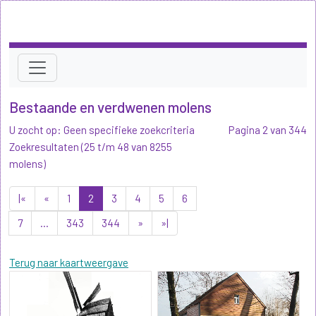
Bestaande en verdwenen molens
U zocht op: Geen specifieke zoekcriteria
Pagina 2 van 344
Zoekresultaten (25 t/m 48 van 8255
molens)
|«
«
1
2
3
4
5
6
7
...
343
344
»
»|
Terug naar kaartweergave