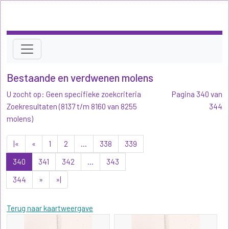
Bestaande en verdwenen molens
U zocht op: Geen specifieke zoekcriteria
Pagina 340 van
Zoekresultaten (8137 t/m 8160 van 8255
344
molens)
|«
«
1
2
...
338
339
340
341
342
...
343
344
»
»|
Terug naar kaartweergave