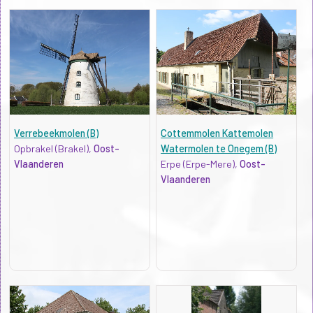
Verrebeekmolen (B)
Cottemmolen Kattemolen
Opbrakel (Brakel),
Oost-
Watermolen te Onegem (B)
Vlaanderen
Erpe (Erpe-Mere),
Oost-
Vlaanderen