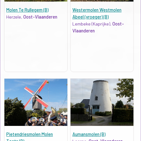
Molen Te Rullegem (B)
Westermolen Westmolen
Herzele,
Oost-Vlaanderen
Abeel (vroeger) (B)
Lembeke (Kaprijke),
Oost-
Vlaanderen
Pietendriesmolen Molen
Aumansmolen (B)