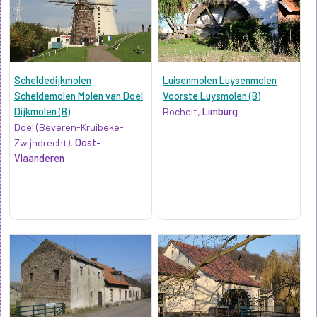
Scheldedijkmolen
Luisenmolen Luysenmolen
Scheldemolen Molen van Doel
Voorste Luysmolen (B)
Dijkmolen (B)
Bocholt,
Limburg
Doel (Beveren-Kruibeke-
Zwijndrecht),
Oost-
Vlaanderen