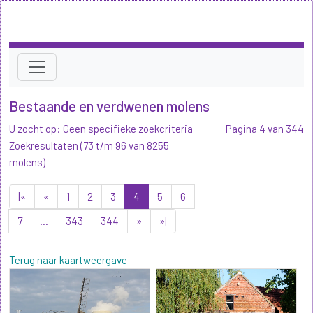
Bestaande en verdwenen molens
U zocht op: Geen specifieke zoekcriteria
Pagina 4 van 344
Zoekresultaten (73 t/m 96 van 8255
molens)
|«
«
1
2
3
4
5
6
7
...
343
344
»
»|
Terug naar kaartweergave