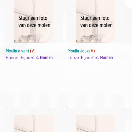
Moulin à vent
(V)
Moulin Joux
(V)
Hanret (Eghezée),
Namen
Leuze (Eghezée),
Namen