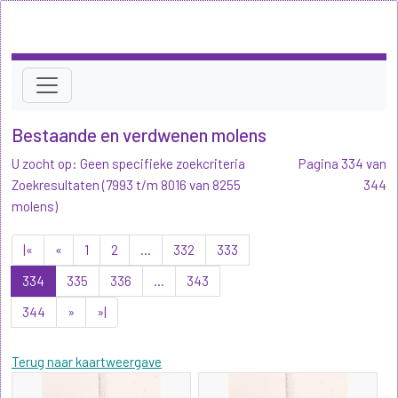
Bestaande en verdwenen molens
U zocht op: Geen specifieke zoekcriteria
Pagina 334 van
Zoekresultaten (7993 t/m 8016 van 8255
344
molens)
|«
«
1
2
...
332
333
334
335
336
...
343
344
»
»|
Terug naar kaartweergave