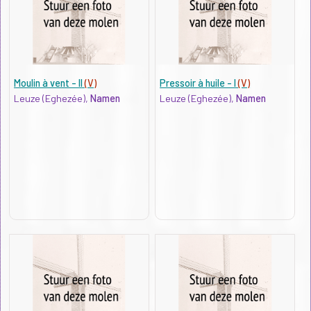
Moulin à vent - II
(V)
Pressoir à huile - I
(V)
Leuze (Eghezée),
Namen
Leuze (Eghezée),
Namen