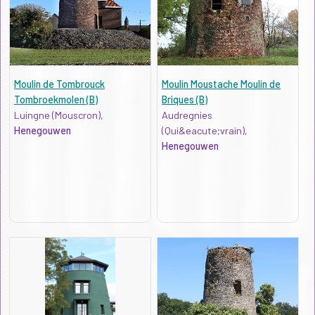
Moulin de Tombrouck
Moulin Moustache Moulin de
Tombroekmolen (B)
Briques (B)
Luingne (Mouscron),
Audregnies
Henegouwen
(Qui&eacute;vrain),
Henegouwen