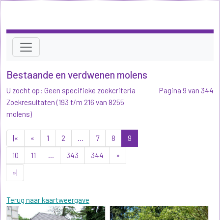
Bestaande en verdwenen molens
U zocht op: Geen specifieke zoekcriteria
Pagina 9 van 344
Zoekresultaten (193 t/m 216 van 8255
molens)
|«
«
1
2
...
7
8
9
10
11
...
343
344
»
»|
Terug naar kaartweergave