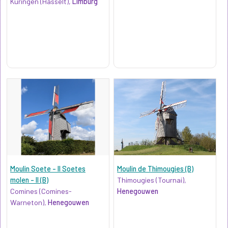
Kuringen (Hasselt),
Limburg
Moulin Soete - II Soetes
Moulin de Thimougies (B)
molen - II (B)
Thimougies (Tournai),
Comines (Comines-
Henegouwen
Warneton),
Henegouwen