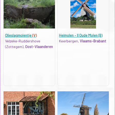
Olieslagmolentje
(V)
Heimolen - II Oude Molen (B)
Velzeke-Ruddershove
Keerbergen,
Vlaams-Brabant
(Zottegem),
Oost-Vlaanderen