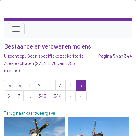
Bestaande en verdwenen molens
U zocht op: Geen specifieke zoekcriteria
Pagina 5 van 344
Zoekresultaten (97 t/m 120 van 8255
molens)
|«
«
1
2
...
3
4
5
6
7
...
343
344
»
»|
Terug naar kaartweergave