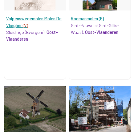
Volpenswegemolen Molen De
Roomanmolen (B)
Vliegher
(V)
Sint-Pauwels (Sint-Gillis-
Sleidinge (Evergem),
Oost-
Waas),
Oost-Vlaanderen
Vlaanderen