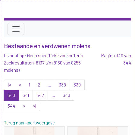
Bestaande en verdwenen molens
U zocht op: Geen specifieke zoekcriteria
Pagina 340 van
Zoekresultaten (8137 t/m 8160 van 8255
344
molens)
|«
«
1
2
...
338
339
340
341
342
...
343
344
»
»|
Terug naar kaartweergave