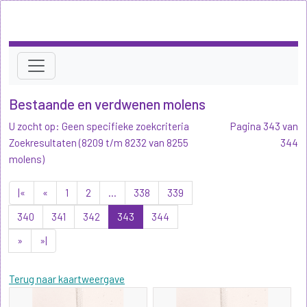
Bestaande en verdwenen molens
U zocht op: Geen specifieke zoekcriteria
Pagina 343 van
Zoekresultaten (8209 t/m 8232 van 8255
344
molens)
|«
«
1
2
...
338
339
340
341
342
343
344
»
»|
Terug naar kaartweergave