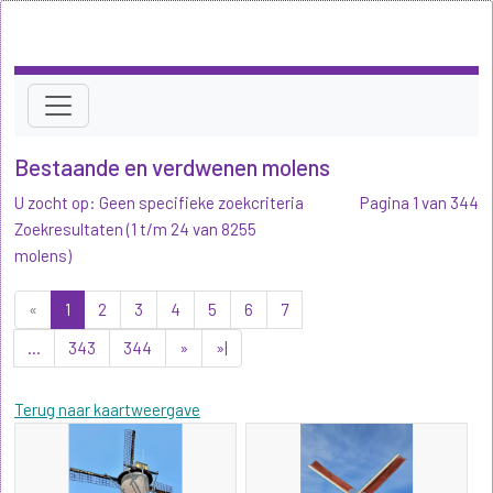
Bestaande en verdwenen molens
U zocht op: Geen specifieke zoekcriteria
Pagina 1 van 344
Zoekresultaten (1 t/m 24 van 8255
molens)
«
1
2
3
4
5
6
7
...
343
344
»
»|
Terug naar kaartweergave