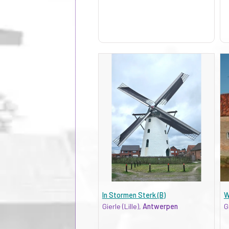
In Stormen Sterk (B)
W
Gierle (Lille),
Antwerpen
G