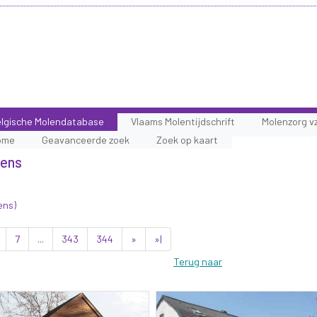
lgische Molendatabase
Vlaams Molentijdschrift
Molenzorg v
ome
Geavanceerde zoek
Zoek op kaart
lens
ens)
7
...
343
344
»
»|
Terug naar