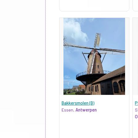
Bakkersmolen (B)
P
Essen,
Antwerpen
S
O