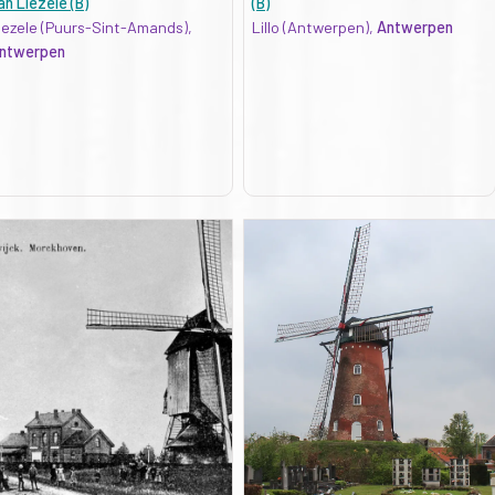
an Liezele (B)
(B)
iezele (Puurs-Sint-Amands),
Lillo (Antwerpen),
Antwerpen
ntwerpen