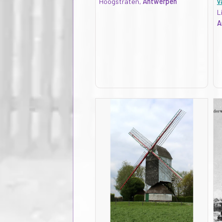
Hoogstraten,
Antwerpen
v
L
A