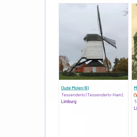
Oude Molen (B)
M
Tessenderlo (Tessenderlo-Ham),
(
Limburg
T
L