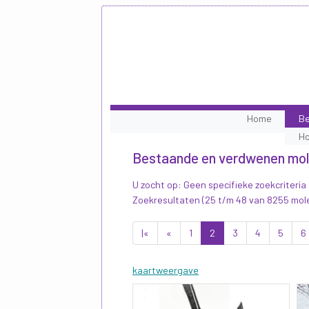
Home
Be
H
Bestaande en verdwenen mo
U zocht op: Geen specifieke zoekcriteria
Zoekresultaten (25 t/m 48 van 8255 mol
|«
«
1
2
3
4
5
6
kaartweergave