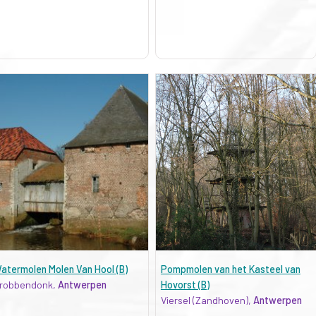
atermolen Molen Van Hool (B)
Pompmolen van het Kasteel van
robbendonk,
Antwerpen
Hovorst (B)
Viersel (Zandhoven),
Antwerpen