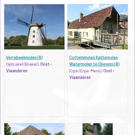
Verrebeekmolen (B)
Cottemmolen Kattemolen
Opbrakel (Brakel),
Oost-
Watermolen te Onegem (B)
Vlaanderen
Erpe (Erpe-Mere),
Oost-
Vlaanderen