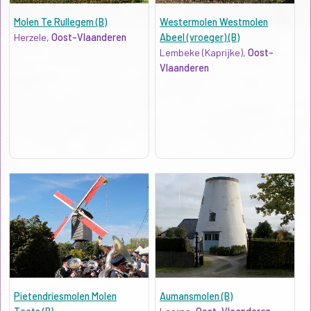
Molen Te Rullegem (B)
Westermolen Westmolen
Herzele,
Oost-Vlaanderen
Abeel (vroeger) (B)
Lembeke (Kaprijke),
Oost-
Vlaanderen
Pietendriesmolen Molen
Aumansmolen (B)