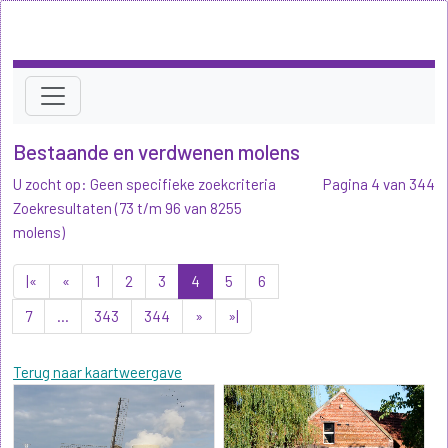
Bestaande en verdwenen molens
U zocht op: Geen specifieke zoekcriteria
Pagina 4 van 344
Zoekresultaten (73 t/m 96 van 8255
molens)
|«
«
1
2
3
4
5
6
7
...
343
344
»
»|
Terug naar kaartweergave