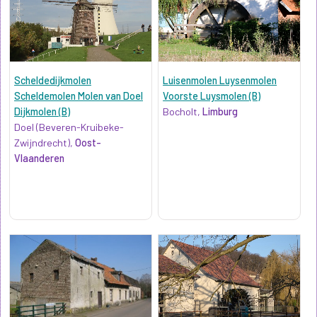
Scheldedijkmolen
Luisenmolen Luysenmolen
Scheldemolen Molen van Doel
Voorste Luysmolen (B)
Dijkmolen (B)
Bocholt,
Limburg
Doel (Beveren-Kruibeke-
Zwijndrecht),
Oost-
Vlaanderen