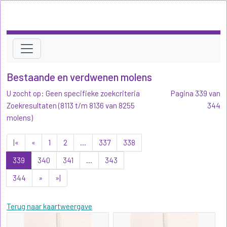
Bestaande en verdwenen molens
U zocht op: Geen specifieke zoekcriteria
Pagina 339 van
Zoekresultaten (8113 t/m 8136 van 8255
344
molens)
|«
«
1
2
...
337
338
339
340
341
...
343
344
»
»|
Terug naar kaartweergave