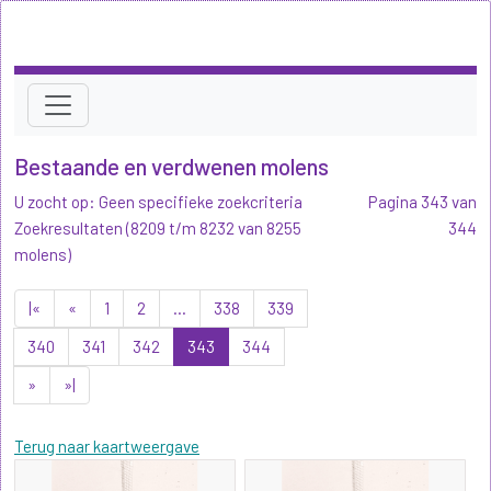
Bestaande en verdwenen molens
U zocht op: Geen specifieke zoekcriteria
Pagina 343 van
Zoekresultaten (8209 t/m 8232 van 8255
344
molens)
|«
«
1
2
...
338
339
340
341
342
343
344
»
»|
Terug naar kaartweergave