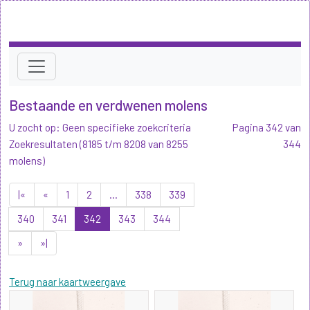
Bestaande en verdwenen molens
U zocht op: Geen specifieke zoekcriteria
Pagina 342 van
Zoekresultaten (8185 t/m 8208 van 8255
344
molens)
|«
«
1
2
...
338
339
340
341
342
343
344
»
»|
Terug naar kaartweergave