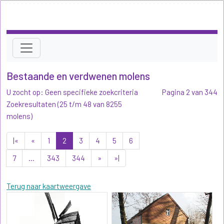
Bestaande en verdwenen molens
U zocht op: Geen specifieke zoekcriteria
Pagina 2 van 344
Zoekresultaten (25 t/m 48 van 8255
molens)
|«
«
1
2
3
4
5
6
7
...
343
344
»
»|
Terug naar kaartweergave