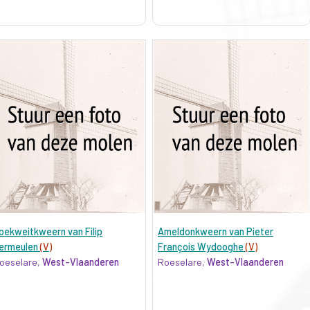
oekweitkweern van Filip
Ameldonkweern van Pieter
ermeulen
(V)
François Wydooghe
(V)
oeselare,
West-Vlaanderen
Roeselare,
West-Vlaanderen