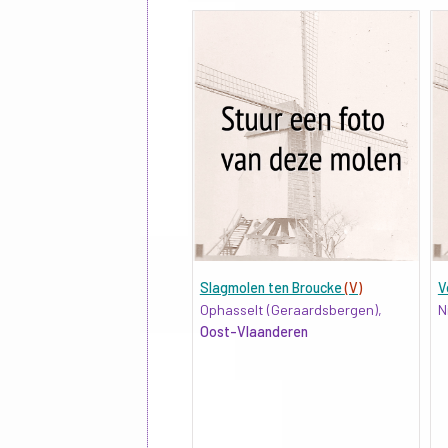
Slagmolen ten Broucke
(V)
V
Ophasselt (Geraardsbergen),
N
Oost-Vlaanderen