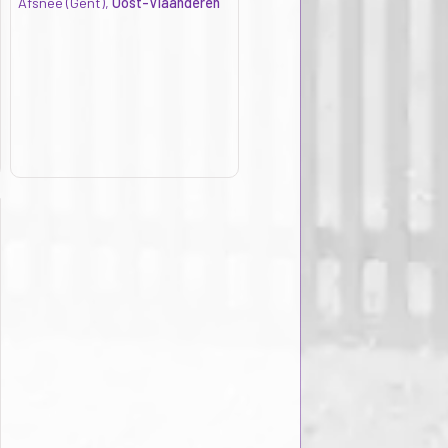
Afsnee (Gent),
Oost-Vlaanderen