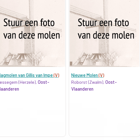
lagmolen van Gillis van Impe
(V)
Nieuwe Molen
(V)
essegem (Herzele),
Oost-
Roborst (Zwalm),
Oost-
laanderen
Vlaanderen