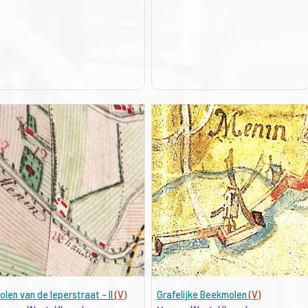
olen van de Ieperstraat - II
(V)
Grafelijke Beekmolen
(V)