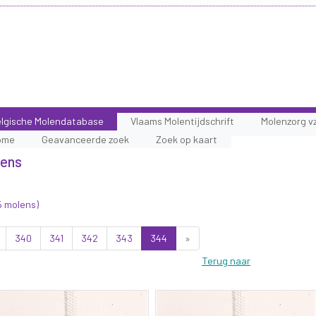
lgische Molendatabase
Vlaams Molentijdschrift
Molenzorg v
ome
Geavanceerde zoek
Zoek op kaart
lens
5 molens)
340
341
342
343
344
»
Terug naar