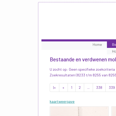
Home
Be
H
Bestaande en verdwenen mo
U zocht op: Geen specifieke zoekcriteria
Zoekresultaten (8233 t/m 8255 van 825
|«
«
1
2
...
338
339
kaartweergave