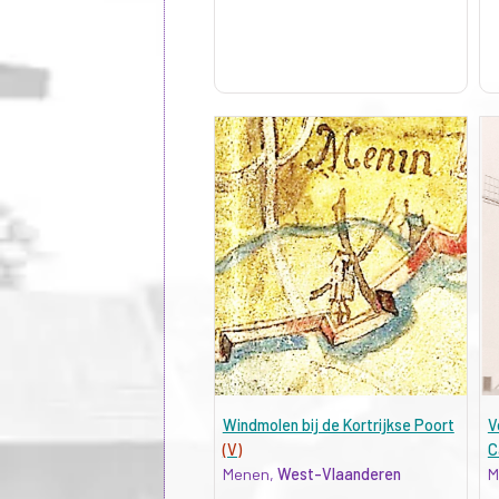
Windmolen bij de Kortrijkse Poort
V
(V)
C
Menen,
West-Vlaanderen
M