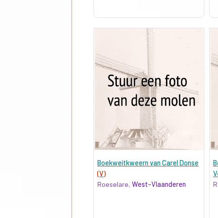
Boekweitkweern van Carel Donse
B
(V)
V
Roeselare,
West-Vlaanderen
R