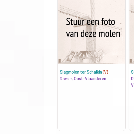
Slagmolen ter Schalkin
(V)
S
Ronse,
Oost-Vlaanderen
R
V