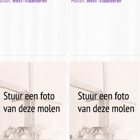
enen,
West-Vlaanderen
Menen,
West-Vlaanderen