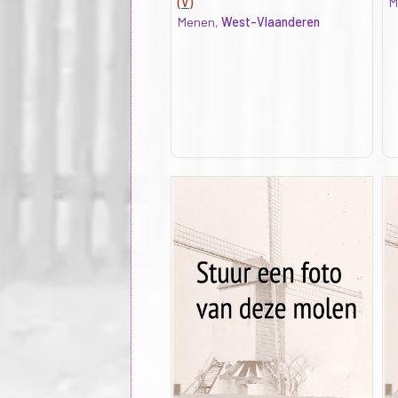
(V)
M
Menen,
West-Vlaanderen