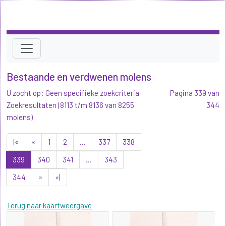
Bestaande en verdwenen molens
U zocht op: Geen specifieke zoekcriteria
Pagina 339 van
Zoekresultaten (8113 t/m 8136 van 8255
344
molens)
|«
«
1
2
...
337
338
339
340
341
...
343
344
»
»|
Terug naar kaartweergave