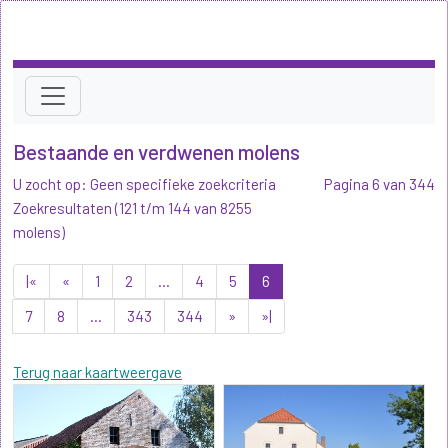
Bestaande en verdwenen molens
U zocht op: Geen specifieke zoekcriteria
Pagina 6 van 344
Zoekresultaten (121 t/m 144 van 8255
molens)
|«
«
1
2
...
4
5
6
7
8
...
343
344
»
»|
Terug naar kaartweergave