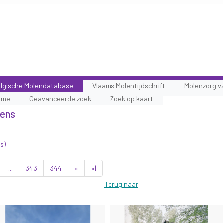
lgische Molendatabase
Vlaams Molentijdschrift
Molenzorg v
ome
Geavanceerde zoek
Zoek op kaart
lens
s)
...
343
344
»
»|
Terug naar