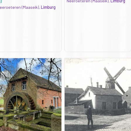
B)
Neeroeteren (Maaseik),
Limburg
eeroeteren (Maaseik),
Limburg