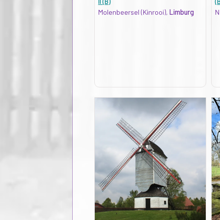
II (B)
(
Molenbeersel (Kinrooi),
Limburg
N