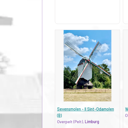
Sevensmolen - II Sint-Odamolen
W
(B)
O
Overpelt (Pelt),
Limburg