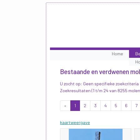
Home
Be
H
Bestaande en verdwenen mo
U zocht op: Geen specifieke zoekcriteria
Zoekresultaten (1 t/m 24 van 8255 molen
«
1
2
3
4
5
6
7
kaartweergave