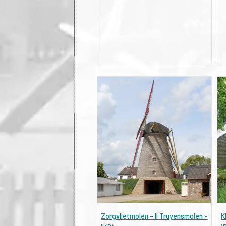
Zorgvlietmolen - II Truyensmolen -
K