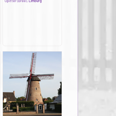
Opitter (Bree),
Limburg