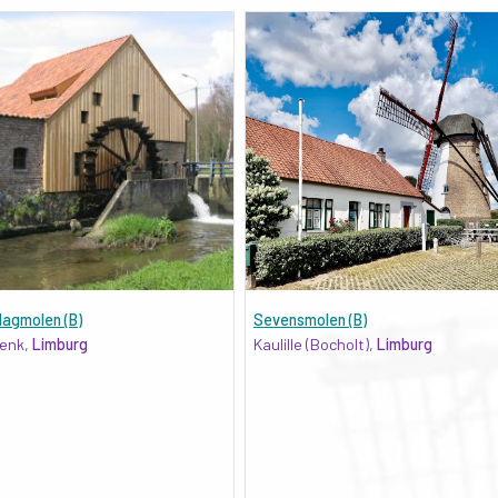
lagmolen (B)
Sevensmolen (B)
enk,
Limburg
Kaulille (Bocholt),
Limburg