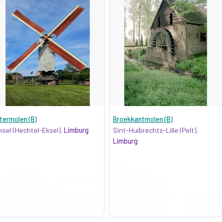
termolen (B)
Broekkantmolen (B)
ksel (Hechtel-Eksel),
Limburg
Sint-Huibrechts-Lille (Pelt),
Limburg