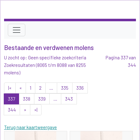
Bestaande en verdwenen molens
U zocht op: Geen specifieke zoekcriteria
Pagina 337 van
Zoekresultaten (8065 t/m 8088 van 8255
344
molens)
|«
«
1
2
...
335
336
337
338
339
...
343
344
»
»|
Terug naar kaartweergave