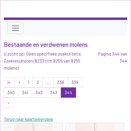
Bestaande en verdwenen molens
U zocht op: Geen specifieke zoekcriteria
Pagina 344 van
Zoekresultaten (8233 t/m 8255 van 8255
344
molens)
|«
«
1
2
...
338
339
340
341
342
343
344
»
Terug naar kaartweergave