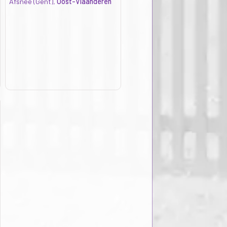
Afsnee (Gent),
Oost-Vlaanderen