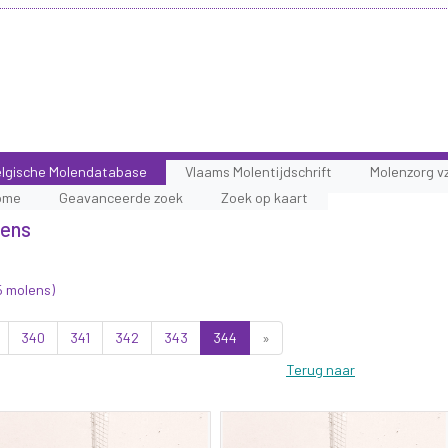
lgische Molendatabase
Vlaams Molentijdschrift
Molenzorg v
ome
Geavanceerde zoek
Zoek op kaart
lens
5 molens)
340
341
342
343
344
»
Terug naar