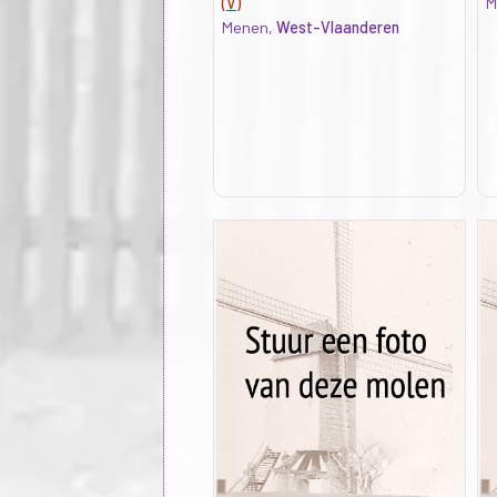
(V)
M
Menen,
West-Vlaanderen