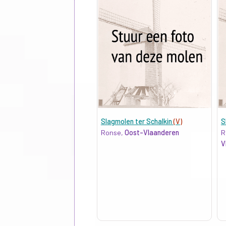
Slagmolen ter Schalkin
(V)
S
Ronse,
Oost-Vlaanderen
R
V