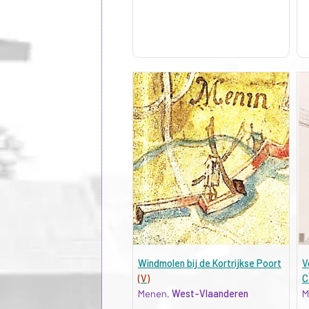
Windmolen bij de Kortrijkse Poort
V
(V)
C
Menen,
West-Vlaanderen
M