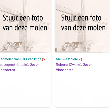
lagmolen van Gillis van Impe
(V)
Nieuwe Molen
(V)
essegem (Herzele),
Oost-
Roborst (Zwalm),
Oost-
laanderen
Vlaanderen