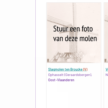
Slagmolen ten Broucke
(V)
V
Ophasselt (Geraardsbergen),
N
Oost-Vlaanderen