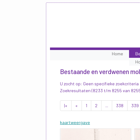
Home
Be
H
Bestaande en verdwenen mo
U zocht op: Geen specifieke zoekcriteria
Zoekresultaten (8233 t/m 8255 van 825
|«
«
1
2
...
338
339
kaartweergave