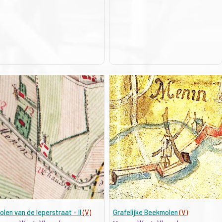
olen van de Ieperstraat - II
(V)
Grafelijke Beekmolen
(V)