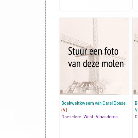
Boekweitkweern van Carel Donse
B
(V)
V
Roeselare,
West-Vlaanderen
R