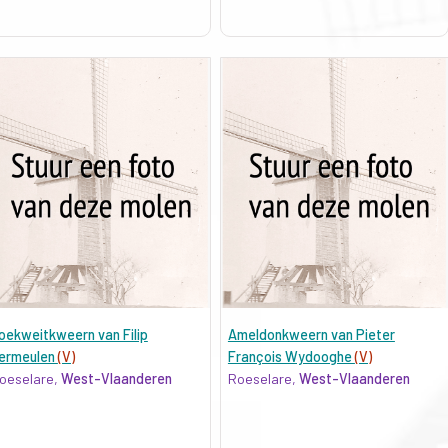
oekweitkweern van Filip
Ameldonkweern van Pieter
ermeulen
(V)
François Wydooghe
(V)
oeselare,
West-Vlaanderen
Roeselare,
West-Vlaanderen