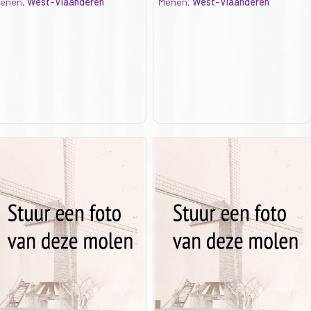
enen,
West-Vlaanderen
Menen,
West-Vlaanderen