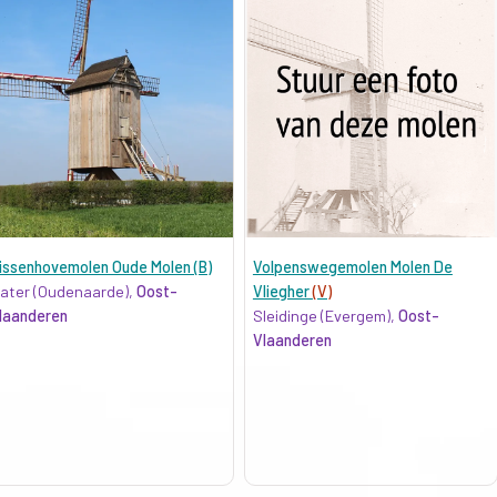
issenhovemolen Oude Molen (B)
Volpenswegemolen Molen De
ater (Oudenaarde),
Oost-
Vliegher
(V)
laanderen
Sleidinge (Evergem),
Oost-
Vlaanderen