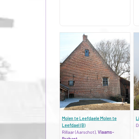
Molen te Leefdaele Molen te
L
Leefdael (B)
D
Rillaar (Aarschot),
Vlaams-
Brabant