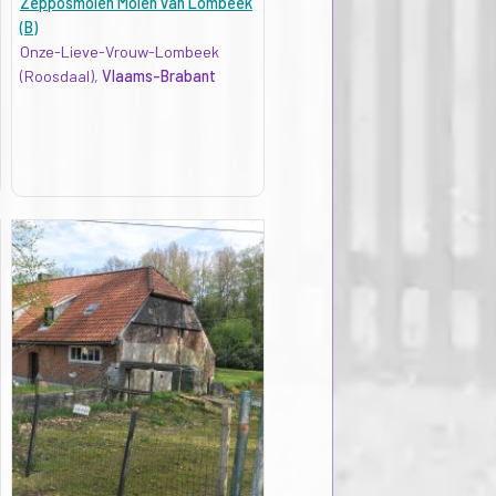
Zepposmolen Molen van Lombeek
(B)
Onze-Lieve-Vrouw-Lombeek
(Roosdaal),
Vlaams-Brabant