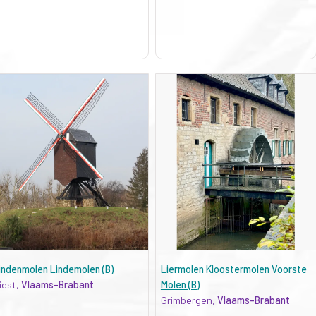
indenmolen Lindemolen (B)
Liermolen Kloostermolen Voorste
iest,
Vlaams-Brabant
Molen (B)
Grimbergen,
Vlaams-Brabant