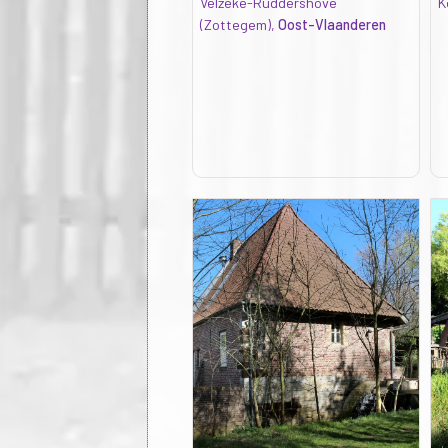
Velzeke-Ruddershove
K
(Zottegem),
Oost-Vlaanderen