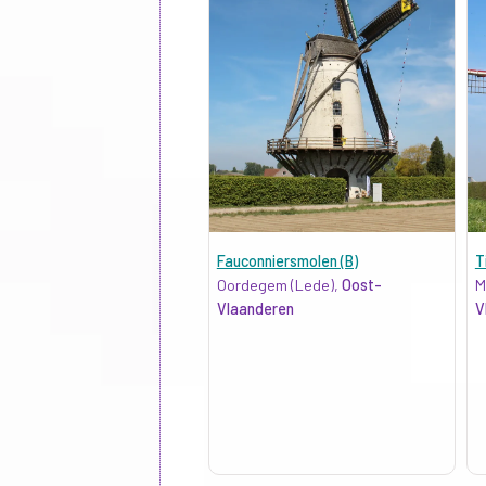
Fauconniersmolen (B)
T
Oordegem (Lede),
Oost-
M
Vlaanderen
V