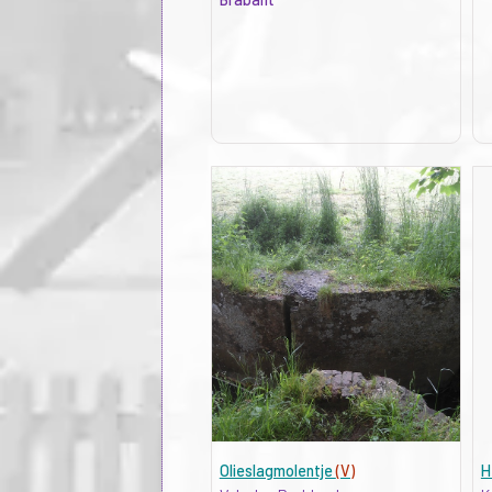
Olieslagmolentje
(V)
H