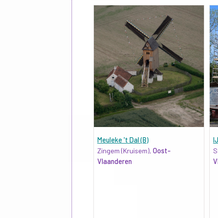
Meuleke 't Dal (B)
I
Zingem (Kruisem),
Oost-
S
Vlaanderen
V