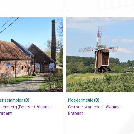
erisemmolen (B)
Moedermeule (B)
lsemberg (Beersel),
Vlaams-
Gelrode (Aarschot),
Vlaams-
rabant
Brabant