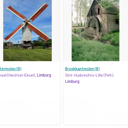
termolen (B)
Broekkantmolen (B)
ksel (Hechtel-Eksel),
Limburg
Sint-Huibrechts-Lille (Pelt),
Limburg