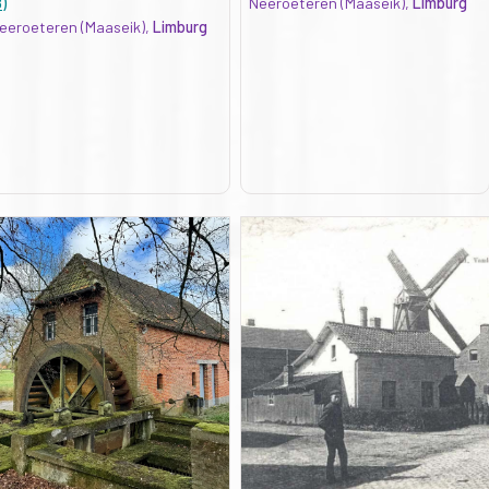
B)
Neeroeteren (Maaseik),
Limburg
eeroeteren (Maaseik),
Limburg