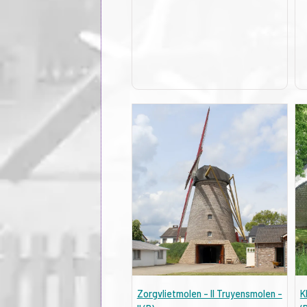
Zorgvlietmolen - II Truyensmolen -
K