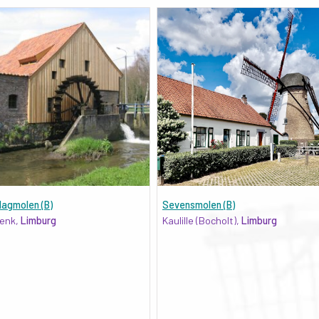
lagmolen (B)
Sevensmolen (B)
enk,
Limburg
Kaulille (Bocholt),
Limburg