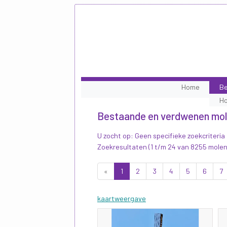
Home
Be
H
Bestaande en verdwenen mo
U zocht op: Geen specifieke zoekcriteria
Zoekresultaten (1 t/m 24 van 8255 molen
«
1
2
3
4
5
6
7
kaartweergave