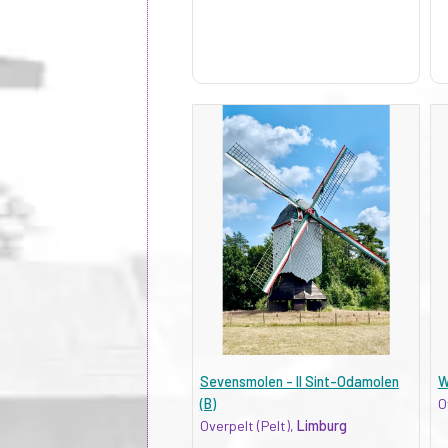
Sevensmolen - II Sint-Odamolen
W
(B)
O
Overpelt (Pelt),
Limburg