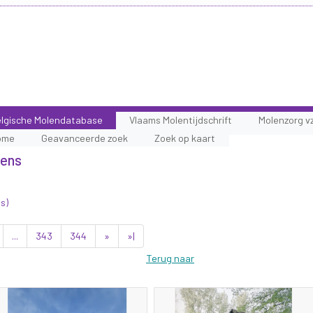
lgische Molendatabase
Vlaams Molentijdschrift
Molenzorg v
ome
Geavanceerde zoek
Zoek op kaart
lens
s)
...
343
344
»
»|
Terug naar