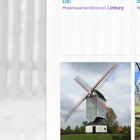
II (B)
(
Molenbeersel (Kinrooi),
Limburg
N