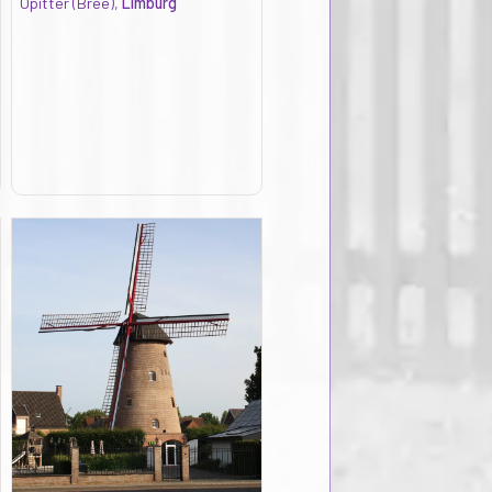
Opitter (Bree),
Limburg