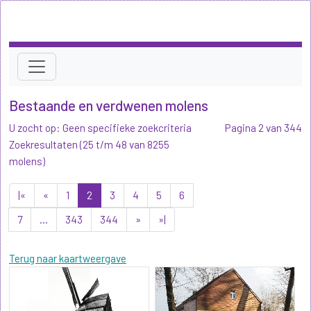
Bestaande en verdwenen molens
U zocht op: Geen specifieke zoekcriteria
Pagina 2 van 344
Zoekresultaten (25 t/m 48 van 8255
molens)
|«
«
1
2
3
4
5
6
7
...
343
344
»
»|
Terug naar kaartweergave