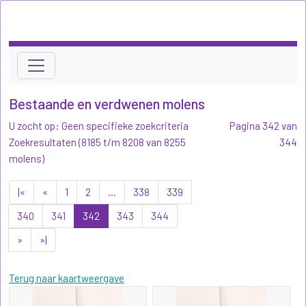
Bestaande en verdwenen molens
U zocht op: Geen specifieke zoekcriteria
Pagina 342 van
Zoekresultaten (8185 t/m 8208 van 8255
344
molens)
|«
«
1
2
...
338
339
340
341
342
343
344
»
»|
Terug naar kaartweergave