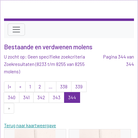
Bestaande en verdwenen molens
U zocht op: Geen specifieke zoekcriteria
Pagina 344 van
Zoekresultaten (8233 t/m 8255 van 8255
344
molens)
|«
«
1
2
...
338
339
340
341
342
343
344
»
Terug naar kaartweergave