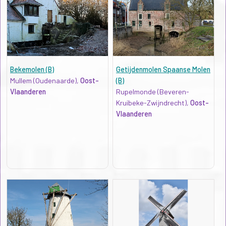
Bekemolen (B)
Getijdenmolen Spaanse Molen
Mullem (Oudenaarde),
Oost-
(B)
Vlaanderen
Rupelmonde (Beveren-
Kruibeke-Zwijndrecht),
Oost-
Vlaanderen