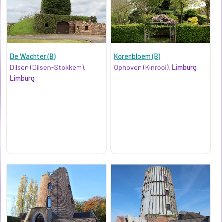
De Wachter (B)
Korenbloem (B)
Dilsen (Dilsen-Stokkem),
Ophoven (Kinrooi),
Limburg
Limburg