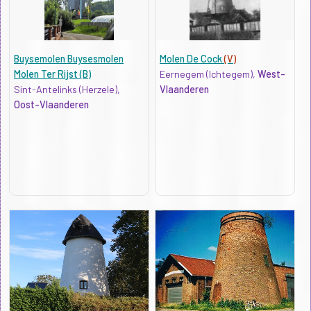
Buysemolen Buysesmolen
Molen De Cock
(V)
Molen Ter Rijst (B)
Eernegem (Ichtegem),
West-
Sint-Antelinks (Herzele),
Vlaanderen
Oost-Vlaanderen