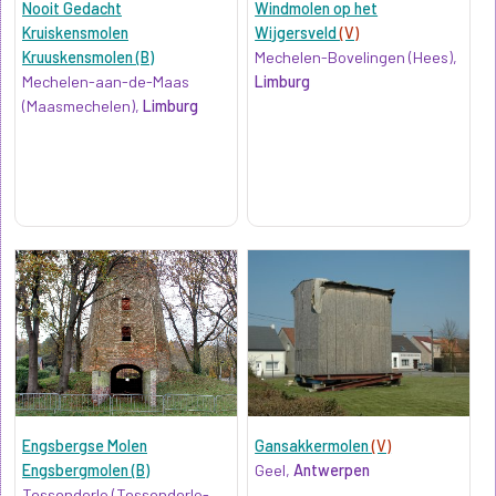
Nooit Gedacht
Windmolen op het
Kruiskensmolen
Wijgersveld
(V)
Kruuskensmolen (B)
Mechelen-Bovelingen (Hees),
Mechelen-aan-de-Maas
Limburg
(Maasmechelen),
Limburg
Engsbergse Molen
Gansakkermolen
(V)
Engsbergmolen (B)
Geel,
Antwerpen
Tessenderlo (Tessenderlo-