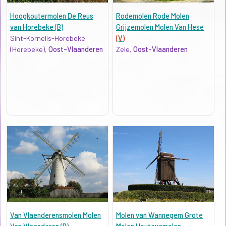
Hoogkoutermolen De Reus
Rodemolen Rode Molen
van Horebeke (B)
Grijzemolen Molen Van Hese
Sint-Kornelis-Horebeke
(V)
(Horebeke),
Oost-Vlaanderen
Zele,
Oost-Vlaanderen
Van Vlaenderensmolen Molen
Molen van Wannegem Grote