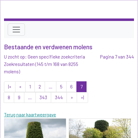
Bestaande en verdwenen molens
U zocht op: Geen specifieke zoekcriteria
Pagina 7 van 344
Zoekresultaten (145 t/m 168 van 8255
molens)
|«
«
1
2
...
5
6
7
8
9
...
343
344
»
»|
Terug naar kaartweergave