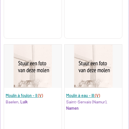
Moulin à foulon - II
(V)
Moulin à eau - III
(V)
Baelen,
Luik
Saint-Servais (Namur),
Namen