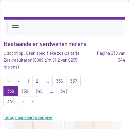
Bestaande en verdwenen molens
U zocht op: Geen specifieke zoekcriteria
Pagina 338 van
Zoekresultaten (8089 t/m 8112 van 8255
344
molens)
|«
«
1
2
...
336
337
338
339
340
...
343
344
»
»|
Terug naar kaartweergave