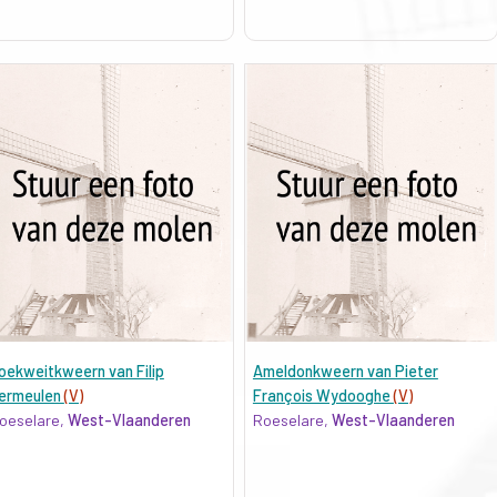
oekweitkweern van Filip
Ameldonkweern van Pieter
ermeulen
(V)
François Wydooghe
(V)
oeselare,
West-Vlaanderen
Roeselare,
West-Vlaanderen