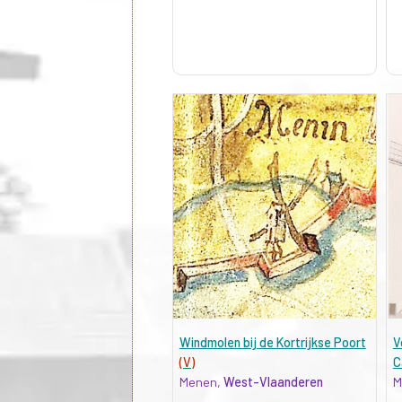
Windmolen bij de Kortrijkse Poort
V
(V)
C
Menen,
West-Vlaanderen
M