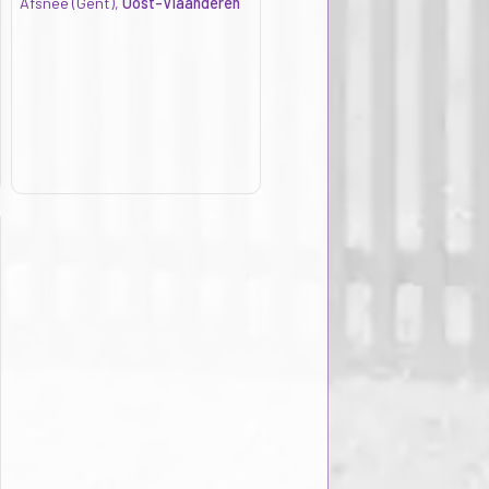
Afsnee (Gent),
Oost-Vlaanderen