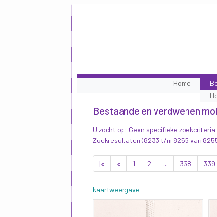
Home
Be
H
Bestaande en verdwenen mo
U zocht op: Geen specifieke zoekcriteria
Zoekresultaten (8233 t/m 8255 van 825
|«
«
1
2
...
338
339
kaartweergave