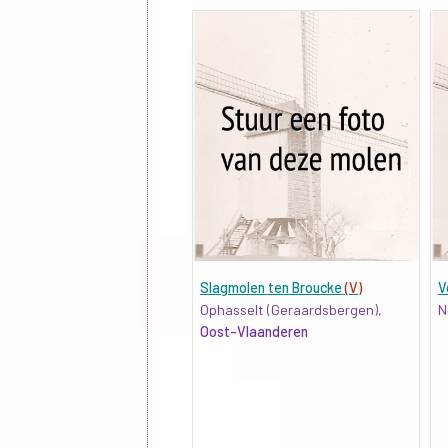
Slagmolen ten Broucke
(V)
V
Ophasselt (Geraardsbergen),
N
Oost-Vlaanderen