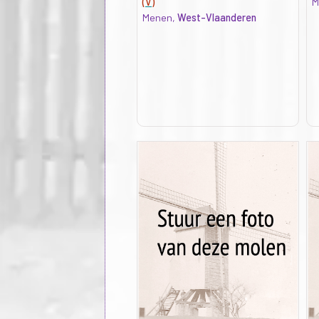
(V)
M
Menen,
West-Vlaanderen