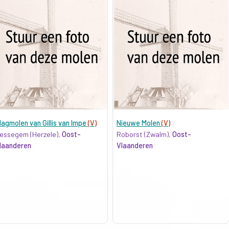
lagmolen van Gillis van Impe
(V)
Nieuwe Molen
(V)
essegem (Herzele),
Oost-
Roborst (Zwalm),
Oost-
laanderen
Vlaanderen