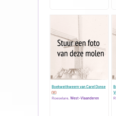
Boekweitkweern van Carel Donse
B
(V)
V
Roeselare,
West-Vlaanderen
R