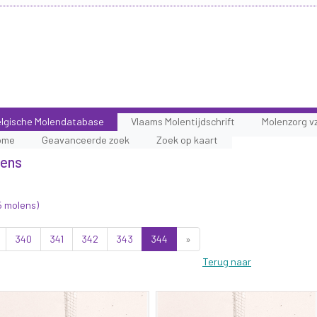
lgische Molendatabase
Vlaams Molentijdschrift
Molenzorg v
ome
Geavanceerde zoek
Zoek op kaart
lens
5 molens)
340
341
342
343
344
»
Terug naar