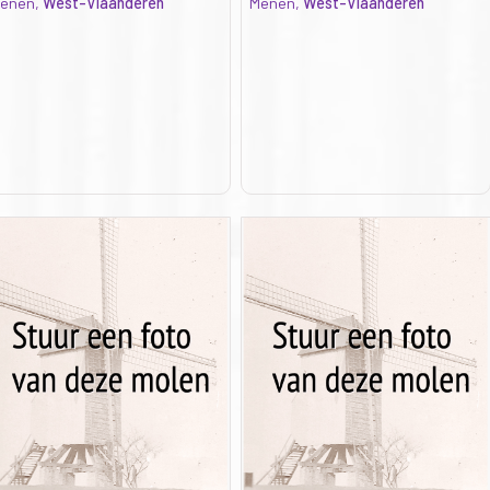
enen,
West-Vlaanderen
Menen,
West-Vlaanderen