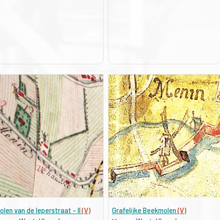
olen van de Ieperstraat - II
(V)
Grafelijke Beekmolen
(V)