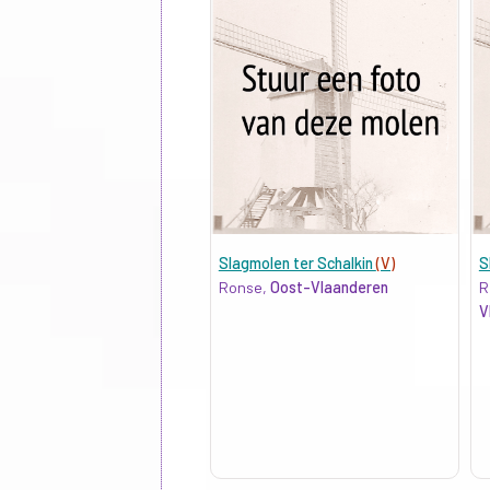
Slagmolen ter Schalkin
(V)
S
Ronse,
Oost-Vlaanderen
R
V