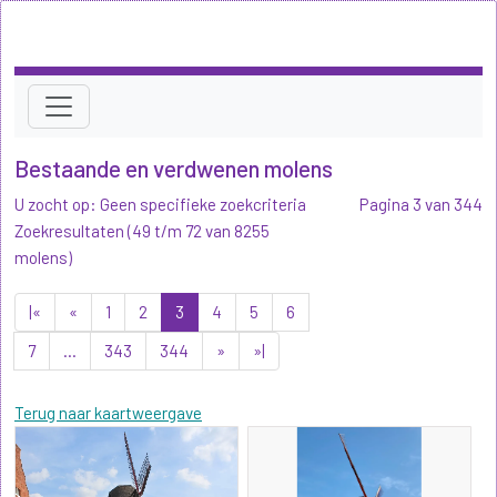
Bestaande en verdwenen molens
U zocht op: Geen specifieke zoekcriteria
Pagina 3 van 344
Zoekresultaten (49 t/m 72 van 8255
molens)
|«
«
1
2
3
4
5
6
7
...
343
344
»
»|
Terug naar kaartweergave