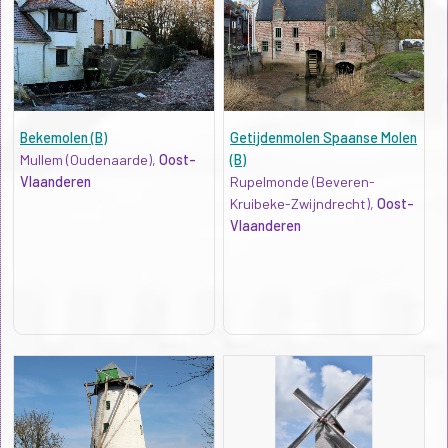
Bekemolen (B)
Getijdenmolen Spaanse Molen
Mullem (Oudenaarde),
Oost-
(B)
Vlaanderen
Rupelmonde (Beveren-
Kruibeke-Zwijndrecht),
Oost-
Vlaanderen