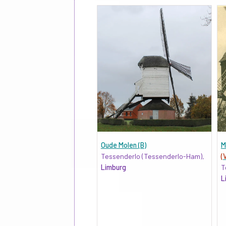
Oude Molen (B)
M
Tessenderlo (Tessenderlo-Ham),
(
Limburg
T
L