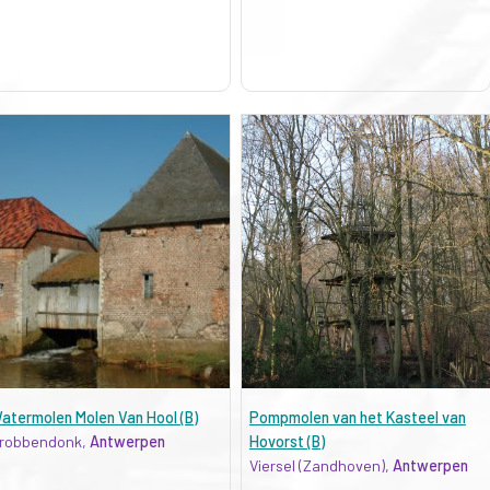
atermolen Molen Van Hool (B)
Pompmolen van het Kasteel van
robbendonk,
Antwerpen
Hovorst (B)
Viersel (Zandhoven),
Antwerpen