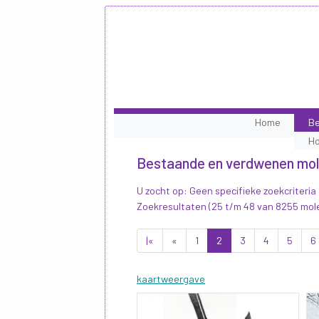
Home
Be
H
Bestaande en verdwenen mo
U zocht op: Geen specifieke zoekcriteria
Zoekresultaten (25 t/m 48 van 8255 mol
|«
«
1
2
3
4
5
6
kaartweergave