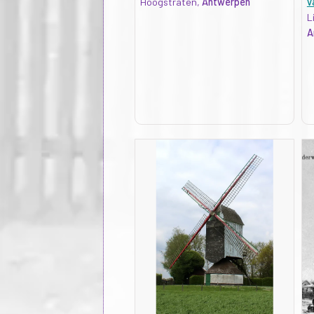
Hoogstraten,
Antwerpen
v
L
A