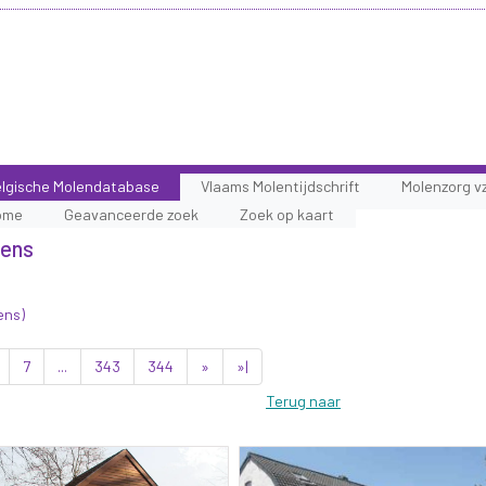
lgische Molendatabase
Vlaams Molentijdschrift
Molenzorg v
ome
Geavanceerde zoek
Zoek op kaart
lens
ens)
7
...
343
344
»
»|
Terug naar