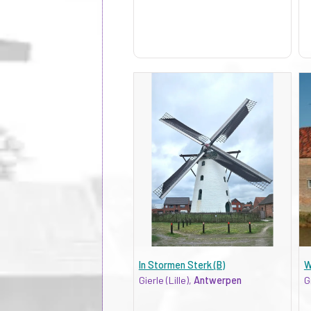
In Stormen Sterk (B)
W
Gierle (Lille),
Antwerpen
G