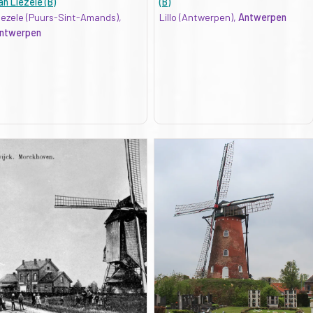
an Liezele (B)
(B)
iezele (Puurs-Sint-Amands),
Lillo (Antwerpen),
Antwerpen
ntwerpen