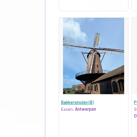
Bakkersmolen (B)
P
Essen,
Antwerpen
S
O