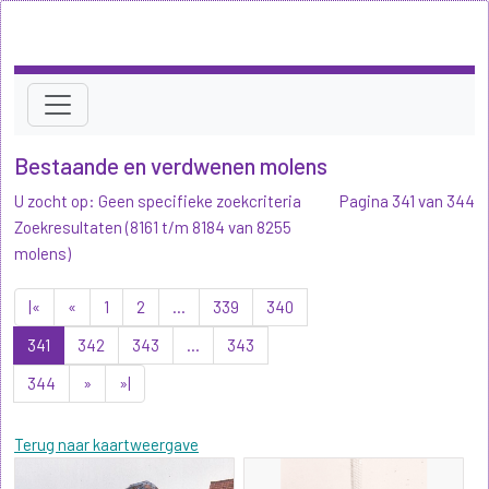
Bestaande en verdwenen molens
U zocht op: Geen specifieke zoekcriteria
Pagina 341 van 344
Zoekresultaten (8161 t/m 8184 van 8255
molens)
|«
«
1
2
...
339
340
341
342
343
...
343
344
»
»|
Terug naar kaartweergave