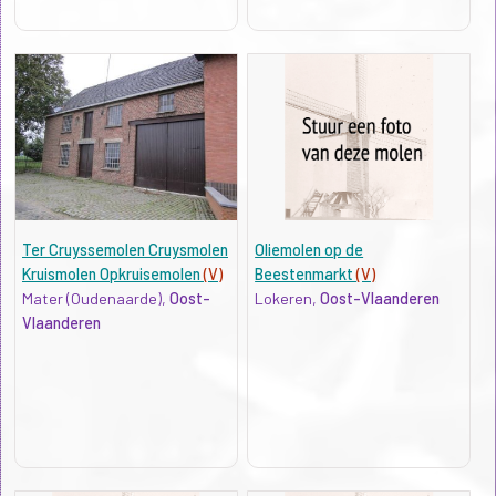
Ter Cruyssemolen Cruysmolen
Oliemolen op de
Kruismolen Opkruisemolen
(V)
Beestenmarkt
(V)
Mater (Oudenaarde),
Oost-
Lokeren,
Oost-Vlaanderen
Vlaanderen