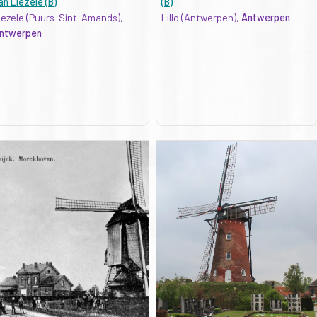
an Liezele (B)
(B)
iezele (Puurs-Sint-Amands),
Lillo (Antwerpen),
Antwerpen
ntwerpen