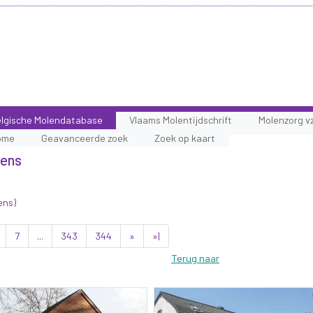
lgische Molendatabase
Vlaams Molentijdschrift
Molenzorg v
ome
Geavanceerde zoek
Zoek op kaart
lens
ens)
7
...
343
344
»
»|
Terug naar