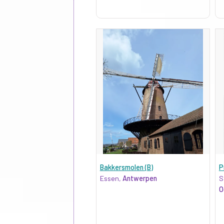
Bakkersmolen (B)
P
Essen,
Antwerpen
S
O