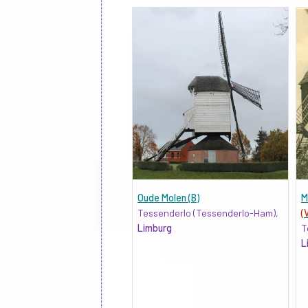
Oude Molen (B)
M
Tessenderlo (Tessenderlo-Ham),
(
Limburg
T
L