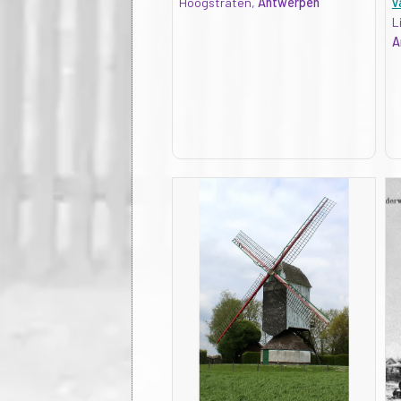
Hoogstraten,
Antwerpen
v
L
A