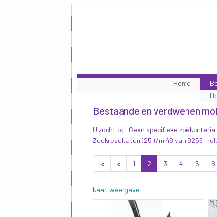
Home
Be
H
Bestaande en verdwenen mo
U zocht op: Geen specifieke zoekcriteria
Zoekresultaten (25 t/m 48 van 8255 mol
|«
«
1
2
3
4
5
6
kaartweergave