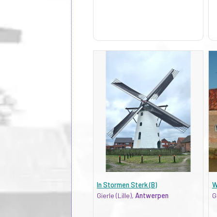
In Stormen Sterk (B)
W
Gierle (Lille),
Antwerpen
G