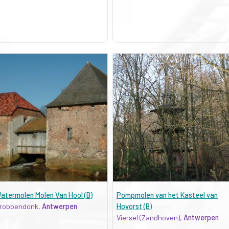
atermolen Molen Van Hool (B)
Pompmolen van het Kasteel van
robbendonk,
Antwerpen
Hovorst (B)
Viersel (Zandhoven),
Antwerpen