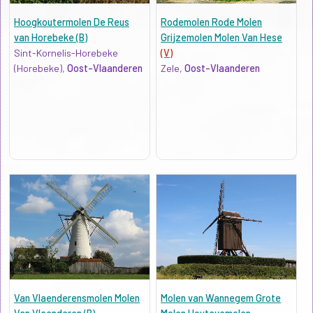
Hoogkoutermolen De Reus
Rodemolen Rode Molen
van Horebeke (B)
Grijzemolen Molen Van Hese
Sint-Kornelis-Horebeke
(V)
(Horebeke),
Oost-Vlaanderen
Zele,
Oost-Vlaanderen
Van Vlaenderensmolen Molen
Molen van Wannegem Grote