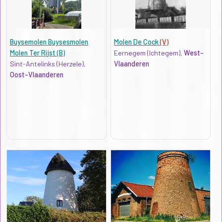
Buysemolen Buysesmolen
Molen De Cock
(V)
Molen Ter Rijst (B)
Eernegem (Ichtegem),
West-
Sint-Antelinks (Herzele),
Vlaanderen
Oost-Vlaanderen