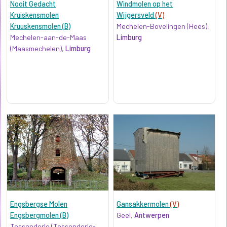
Nooit Gedacht
Windmolen op het
Kruiskensmolen
Wijgersveld
(V)
Kruuskensmolen (B)
Mechelen-Bovelingen (Hees),
Mechelen-aan-de-Maas
Limburg
(Maasmechelen),
Limburg
Engsbergse Molen
Gansakkermolen
(V)
Engsbergmolen (B)
Geel,
Antwerpen
Tessenderlo (Tessenderlo-