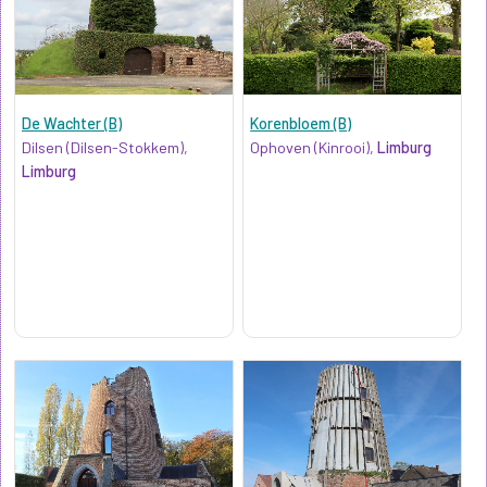
De Wachter (B)
Korenbloem (B)
Dilsen (Dilsen-Stokkem),
Ophoven (Kinrooi),
Limburg
Limburg