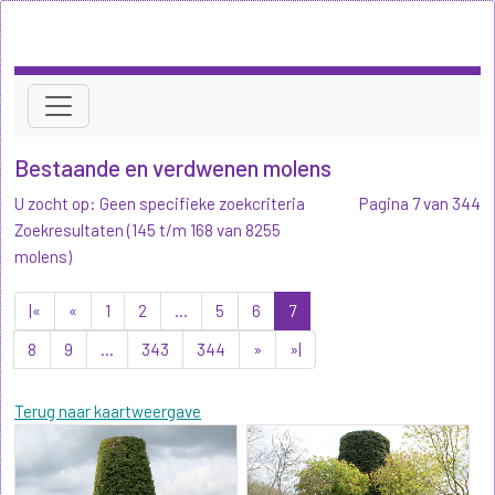
Bestaande en verdwenen molens
U zocht op: Geen specifieke zoekcriteria
Pagina 7 van 344
Zoekresultaten (145 t/m 168 van 8255
molens)
|«
«
1
2
...
5
6
7
8
9
...
343
344
»
»|
Terug naar kaartweergave