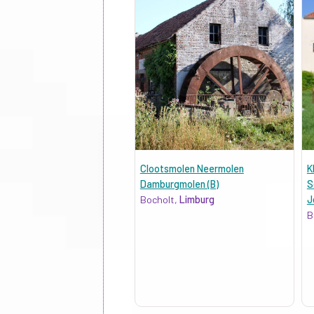
Clootsmolen Neermolen
K
Damburgmolen (B)
S
Bocholt,
Limburg
J
B