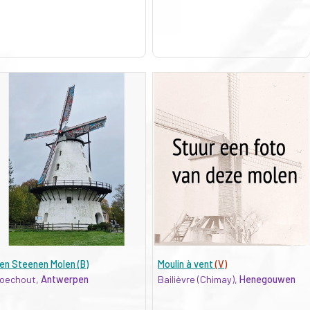
en Steenen Molen (B)
Moulin à vent
(V)
oechout,
Antwerpen
Bailièvre (Chimay),
Henegouwen