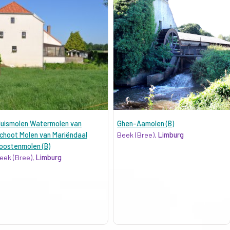
luismolen Watermolen van
Ghen-Aamolen (B)
choot Molen van Mariëndaal
Beek (Bree),
Limburg
oostenmolen (B)
eek (Bree),
Limburg