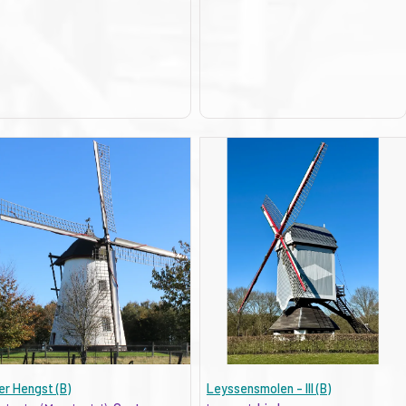
er Hengst (B)
Leyssensmolen - III (B)