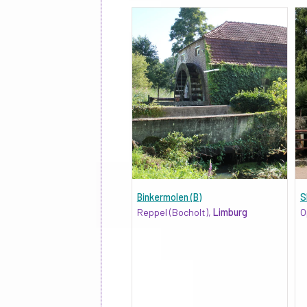
Binkermolen (B)
S
Reppel (Bocholt),
Limburg
O