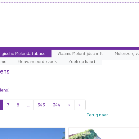
lgische Molendatabase
Vlaams Molentijdschrift
Molenzorg v
ome
Geavanceerde zoek
Zoek op kaart
lens
lens)
7
8
...
343
344
»
»|
Terug naar