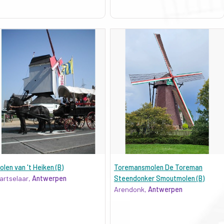
olen van 't Heiken (B)
Toremansmolen De Toreman
artselaar,
Antwerpen
Steendonker Smoutmolen (B)
Arendonk,
Antwerpen