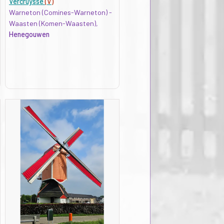
Vercruysse
(V)
Warneton (Comines-Warneton) -
Waasten (Komen-Waasten),
Henegouwen