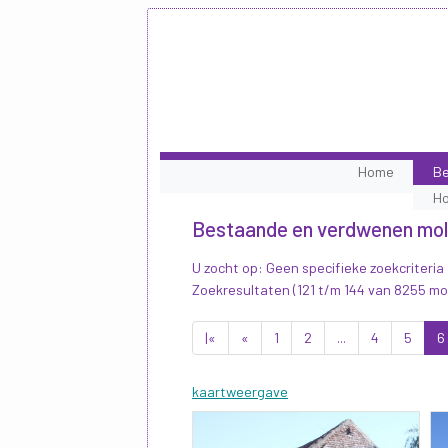
Home
Be
H
Bestaande en verdwenen mo
U zocht op: Geen specifieke zoekcriteria
Zoekresultaten (121 t/m 144 van 8255 mo
|«
«
1
2
...
4
5
6
kaartweergave