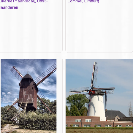
ukerke (Maarkedal),
Oost-
Lommel,
Limburg
laanderen