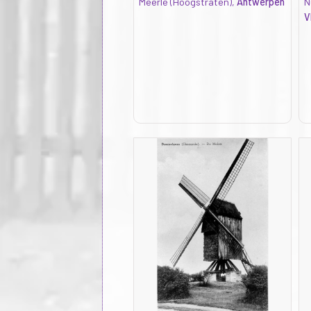
Meerle (Hoogstraten),
Antwerpen
N
V