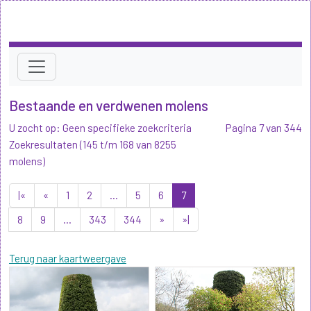
Bestaande en verdwenen molens
U zocht op: Geen specifieke zoekcriteria
Pagina 7 van 344
Zoekresultaten (145 t/m 168 van 8255
molens)
|«
«
1
2
...
5
6
7
8
9
...
343
344
»
»|
Terug naar kaartweergave