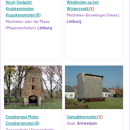
Nooit Gedacht
Windmolen op het
Kruiskensmolen
Wijgersveld
(V)
Kruuskensmolen (B)
Mechelen-Bovelingen (Hees),
Mechelen-aan-de-Maas
Limburg
(Maasmechelen),
Limburg
Engsbergse Molen
Gansakkermolen
(V)
Engsbergmolen (B)
Geel,
Antwerpen
Tessenderlo (Tessenderlo-