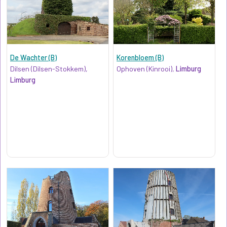
De Wachter (B)
Korenbloem (B)
Dilsen (Dilsen-Stokkem),
Ophoven (Kinrooi),
Limburg
Limburg