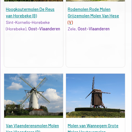
Hoogkoutermolen De Reus
Rodemolen Rode Molen
van Horebeke (B)
Grijzemolen Molen Van Hese
Sint-Kornelis-Horebeke
(V)
(Horebeke),
Oost-Vlaanderen
Zele,
Oost-Vlaanderen
Van Vlaenderensmolen Molen
Molen van Wannegem Grote