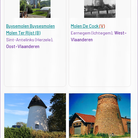
Buysemolen Buysesmolen
Molen De Cock
(V)
Molen Ter Rijst (B)
Eernegem (Ichtegem),
West-
Sint-Antelinks (Herzele),
Vlaanderen
Oost-Vlaanderen