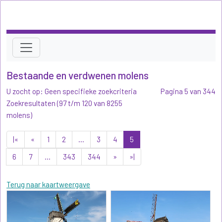
Bestaande en verdwenen molens
U zocht op: Geen specifieke zoekcriteria
Pagina 5 van 344
Zoekresultaten (97 t/m 120 van 8255
molens)
|«
«
1
2
...
3
4
5
6
7
...
343
344
»
»|
Terug naar kaartweergave