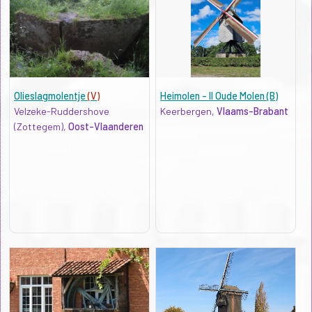
Olieslagmolentje
(V)
Heimolen - II Oude Molen (B)
Velzeke-Ruddershove
Keerbergen,
Vlaams-Brabant
(Zottegem),
Oost-Vlaanderen