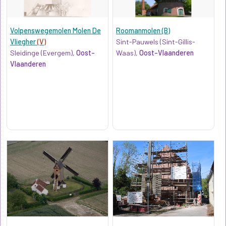
Volpenswegemolen Molen De
Roomanmolen (B)
Vliegher
(V)
Sint-Pauwels (Sint-Gillis-
Sleidinge (Evergem),
Oost-
Waas),
Oost-Vlaanderen
Vlaanderen