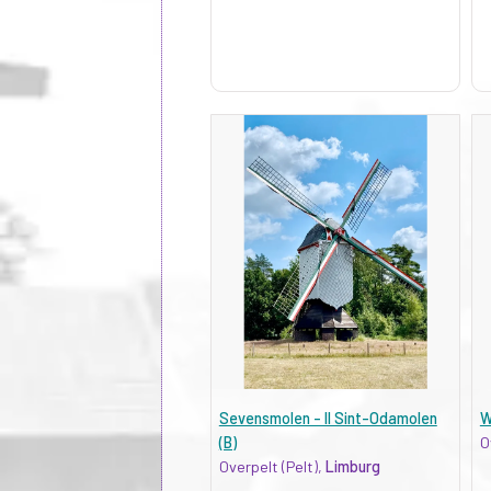
Sevensmolen - II Sint-Odamolen
W
(B)
O
Overpelt (Pelt),
Limburg