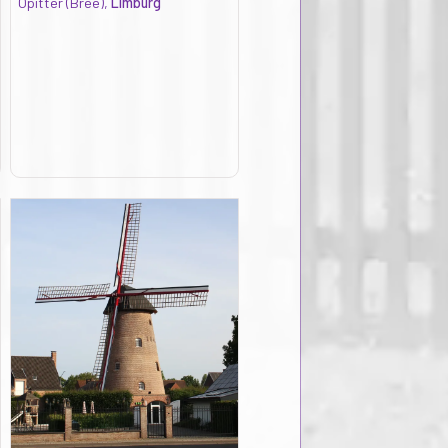
Opitter (Bree),
Limburg