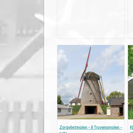
Zorgvlietmolen - II Truyensmolen -
K