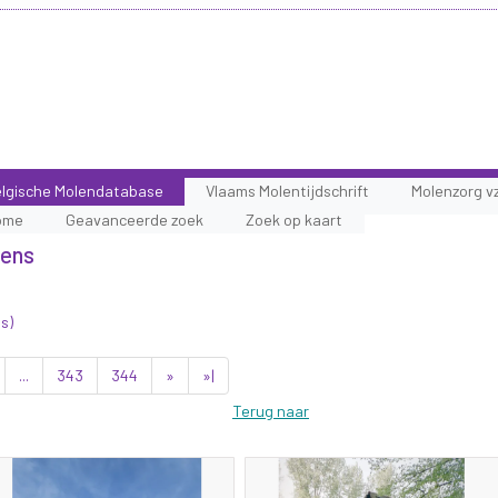
lgische Molendatabase
Vlaams Molentijdschrift
Molenzorg v
ome
Geavanceerde zoek
Zoek op kaart
lens
s)
...
343
344
»
»|
Terug naar