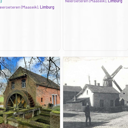
B)
Neeroeteren (Maaseik),
Limburg
eeroeteren (Maaseik),
Limburg