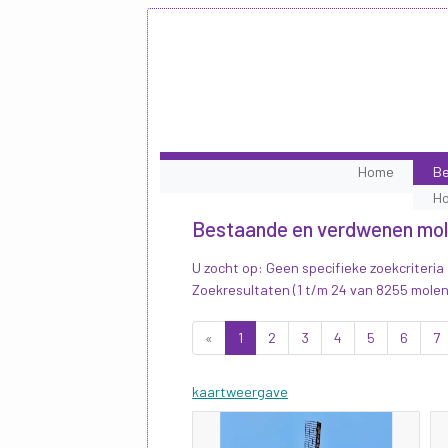
Home
Be
H
Bestaande en verdwenen mo
U zocht op: Geen specifieke zoekcriteria
Zoekresultaten (1 t/m 24 van 8255 molen
«
1
2
3
4
5
6
7
kaartweergave