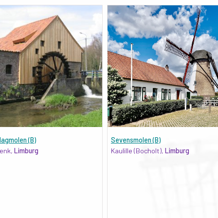
lagmolen (B)
Sevensmolen (B)
enk,
Limburg
Kaulille (Bocholt),
Limburg