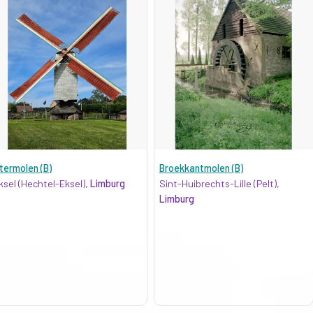
termolen (B)
Broekkantmolen (B)
ksel (Hechtel-Eksel),
Limburg
Sint-Huibrechts-Lille (Pelt),
Limburg