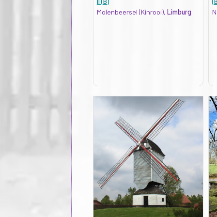
II (B)
(
Molenbeersel (Kinrooi),
Limburg
N