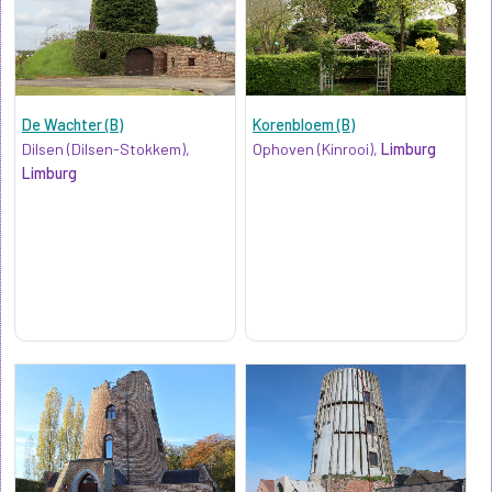
De Wachter (B)
Korenbloem (B)
Dilsen (Dilsen-Stokkem),
Ophoven (Kinrooi),
Limburg
Limburg