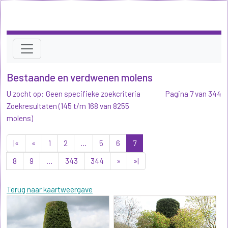
Bestaande en verdwenen molens
U zocht op: Geen specifieke zoekcriteria
Pagina 7 van 344
Zoekresultaten (145 t/m 168 van 8255
molens)
|«
«
1
2
...
5
6
7
8
9
...
343
344
»
»|
Terug naar kaartweergave