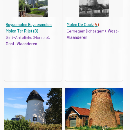
Buysemolen Buysesmolen
Molen De Cock
(V)
Molen Ter Rijst (B)
Eernegem (Ichtegem),
West-
Sint-Antelinks (Herzele),
Vlaanderen
Oost-Vlaanderen