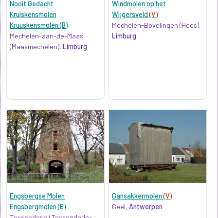
Nooit Gedacht
Windmolen op het
Kruiskensmolen
Wijgersveld
(V)
Kruuskensmolen (B)
Mechelen-Bovelingen (Hees),
Mechelen-aan-de-Maas
Limburg
(Maasmechelen),
Limburg
Engsbergse Molen
Gansakkermolen
(V)
Engsbergmolen (B)
Geel,
Antwerpen
Tessenderlo (Tessenderlo-