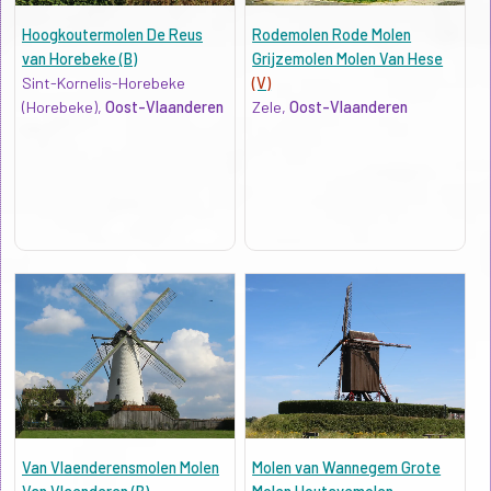
Hoogkoutermolen De Reus
Rodemolen Rode Molen
van Horebeke (B)
Grijzemolen Molen Van Hese
Sint-Kornelis-Horebeke
(V)
(Horebeke),
Oost-Vlaanderen
Zele,
Oost-Vlaanderen
Van Vlaenderensmolen Molen
Molen van Wannegem Grote