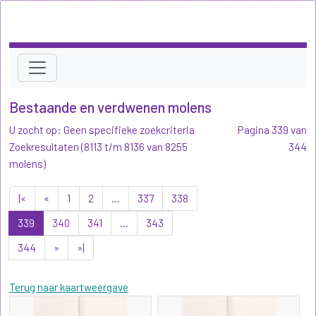
Bestaande en verdwenen molens
U zocht op: Geen specifieke zoekcriteria
Pagina 339 van
Zoekresultaten (8113 t/m 8136 van 8255
344
molens)
|«
«
1
2
...
337
338
339
340
341
...
343
344
»
»|
Terug naar kaartweergave