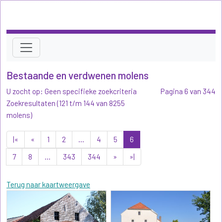
Bestaande en verdwenen molens
U zocht op: Geen specifieke zoekcriteria
Pagina 6 van 344
Zoekresultaten (121 t/m 144 van 8255
molens)
|«
«
1
2
...
4
5
6
7
8
...
343
344
»
»|
Terug naar kaartweergave