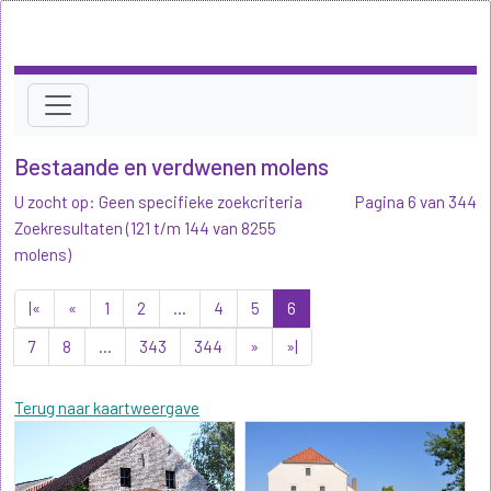
Bestaande en verdwenen molens
U zocht op: Geen specifieke zoekcriteria
Pagina 6 van 344
Zoekresultaten (121 t/m 144 van 8255
molens)
|«
«
1
2
...
4
5
6
7
8
...
343
344
»
»|
Terug naar kaartweergave