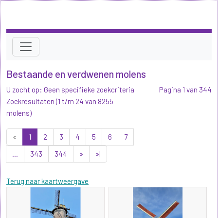
Bestaande en verdwenen molens
U zocht op: Geen specifieke zoekcriteria
Pagina 1 van 344
Zoekresultaten (1 t/m 24 van 8255
molens)
«
1
2
3
4
5
6
7
...
343
344
»
»|
Terug naar kaartweergave