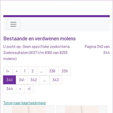
Bestaande en verdwenen molens
U zocht op: Geen specifieke zoekcriteria
Pagina 340 van
Zoekresultaten (8137 t/m 8160 van 8255
344
molens)
|«
«
1
2
...
338
339
340
341
342
...
343
344
»
»|
Terug naar kaartweergave